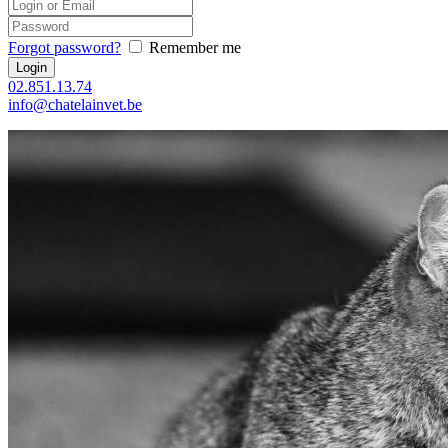
Forgot password?
Remember me
02.851.13.74
info@chatelainvet.be