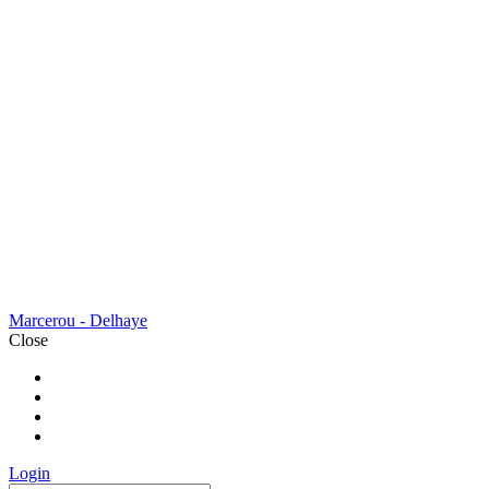
Marcerou - Delhaye
Close
BIENVENUE
A PROPOS
NOS SERVICES
CONTACT
Login