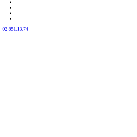
BIENVENUE
A PROPOS
NOS SERVICES
CONTACT
02.851.13.74