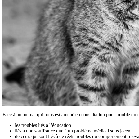
Face à un animal qui nous est amené en consultation pour trouble du c
les troubles liés à l’éducation
liés à une souffrance due à un problème médical sous jacent
de ceux qui sont liés à de réels troubles du comportement releva